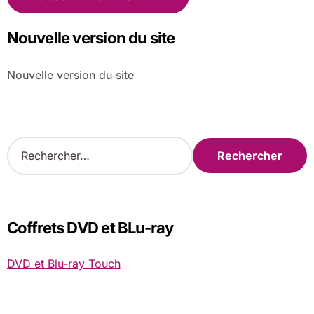
Nouvelle version du site
Nouvelle version du site
R
e
c
h
e
r
Coffrets DVD et BLu-ray
c
h
DVD et Blu-ray Touch
e
r
: