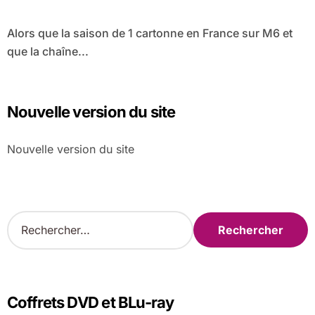
Alors que la saison de 1 cartonne en France sur M6 et
que la chaîne...
Nouvelle version du site
Nouvelle version du site
R
e
c
h
e
r
Coffrets DVD et BLu-ray
c