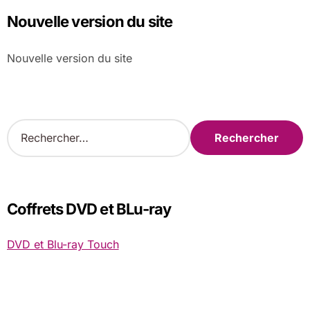
Nouvelle version du site
Nouvelle version du site
R
e
c
h
e
r
Coffrets DVD et BLu-ray
c
h
DVD et Blu-ray Touch
e
r
: