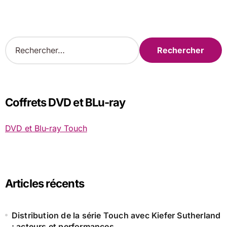
R
e
c
h
e
r
Coffrets DVD et BLu-ray
c
h
DVD et Blu-ray Touch
e
r
:
Articles récents
Distribution de la série Touch avec Kiefer Sutherland
: acteurs et performances