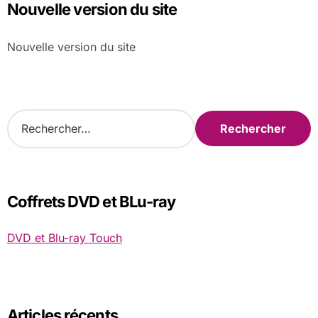
Nouvelle version du site
Nouvelle version du site
R
e
c
h
e
r
Coffrets DVD et BLu-ray
c
h
DVD et Blu-ray Touch
e
r
:
Articles récents