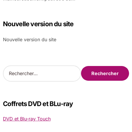
Nouvelle version du site
Nouvelle version du site
R
e
c
h
e
r
Coffrets DVD et BLu-ray
c
h
DVD et Blu-ray Touch
e
r