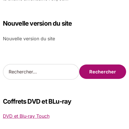
Nouvelle version du site
Nouvelle version du site
R
e
c
h
e
r
Coffrets DVD et BLu-ray
c
h
DVD et Blu-ray Touch
e
r