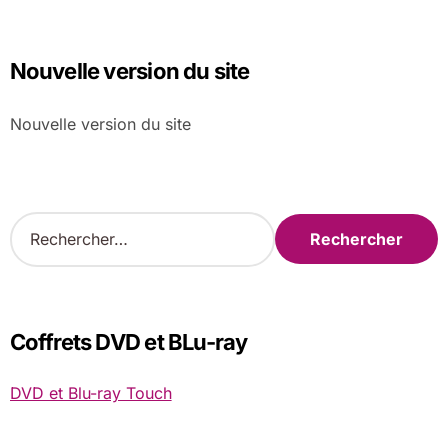
Nouvelle version du site
Nouvelle version du site
R
e
c
h
e
r
Coffrets DVD et BLu-ray
c
h
DVD et Blu-ray Touch
e
r