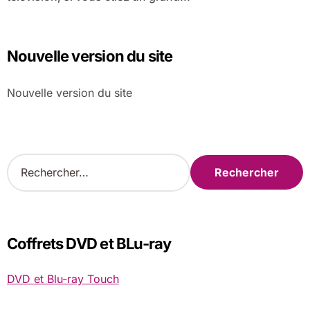
Nouvelle version du site
Nouvelle version du site
R
e
c
h
e
r
Coffrets DVD et BLu-ray
c
h
DVD et Blu-ray Touch
e
r