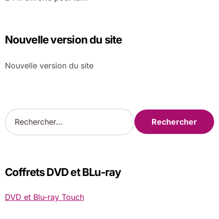
Nouvelle version du site
Nouvelle version du site
R
e
c
h
e
r
Coffrets DVD et BLu-ray
c
h
DVD et Blu-ray Touch
e
r