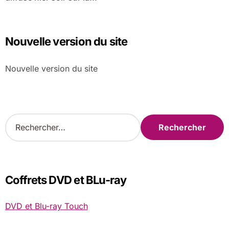
Nouvelle version du site
Nouvelle version du site
R
e
c
h
e
r
Coffrets DVD et BLu-ray
c
h
DVD et Blu-ray Touch
e
r