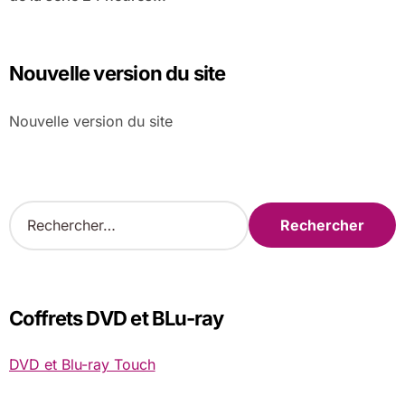
Nouvelle version du site
Nouvelle version du site
R
e
c
h
e
r
Coffrets DVD et BLu-ray
c
h
DVD et Blu-ray Touch
e
r