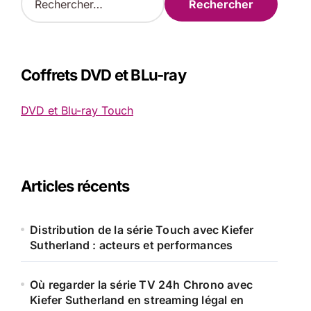
e
c
h
e
r
Coffrets DVD et BLu-ray
c
h
DVD et Blu-ray Touch
e
r
:
Articles récents
Distribution de la série Touch avec Kiefer
Sutherland : acteurs et performances
Où regarder la série TV 24h Chrono avec
Kiefer Sutherland en streaming légal en